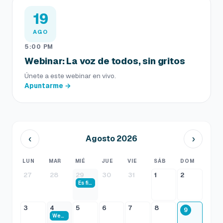
19
AGO
5:00 PM
Webinar: La voz de todos, sin gritos
Únete a este webinar en vivo.
Apuntarme →
‹
›
Agosto 2026
LUN
MAR
MIÉ
JUE
VIE
SÁB
DOM
27
28
29
30
31
1
2
Es fin de mes y estos son los pasos que debes tener listos en Vivook
3
4
5
6
7
8
9
Webinar Pasarela de pagos