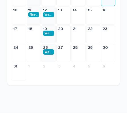
10
11
12
13
14
15
16
Nueva Funcionalidad: convenio de pago
Webinar: Mantenimientos que no se te olvidan
17
18
19
20
21
22
23
Webinar: La voz de todos, sin gritos
24
25
26
27
28
29
30
Webinar: La alberca no se pelea, se reserva
31
1
2
3
4
5
6