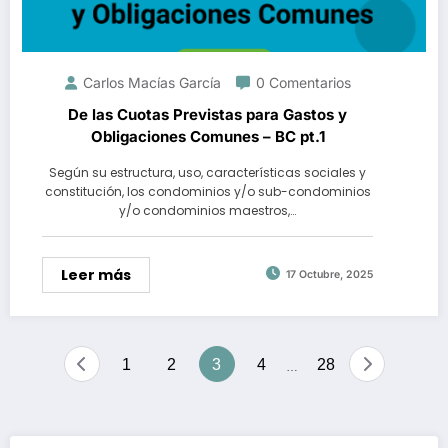
Carlos Macías García
0 Comentarios
De las Cuotas Previstas para Gastos y
Obligaciones Comunes – BC pt.1
Según su estructura, uso, características sociales y
constitución, los condominios y/o sub-condominios
y/o condominios maestros,…
Leer más
17 Octubre, 2025
Navegación
1
2
3
4
28
…
de
entradas