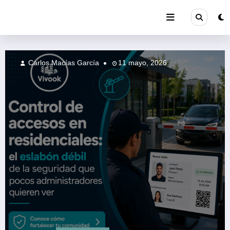
Saltar
al
contenido
Carlos Macías García
11 mayo, 2026